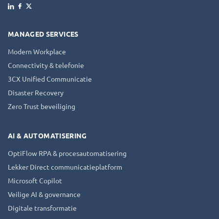
Facebook
X
LinkedIn
MANAGED SERVICES
Modern Workplace
Connectivity & telefonie
3CX Unified Communicatie
Disaster Recovery
Zero Trust beveiliging
AI & AUTOMATISERING
OptiFlow RPA & procesautomatisering
Lekker Direct communicatieplatform
Microsoft Copilot
Veilige AI & governance
Digitale transformatie